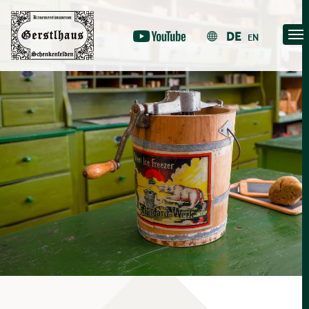
Skip
to
DE
EN
content