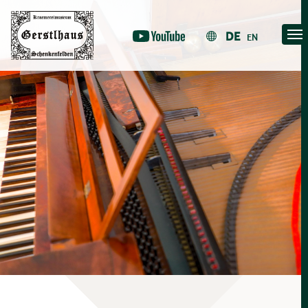
Skip
to
DE
EN
content