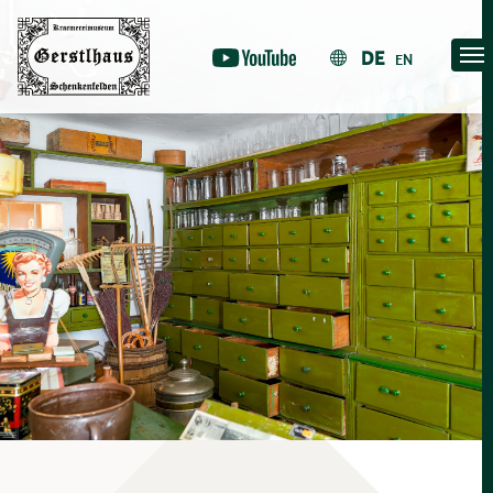
Skip
to
DE
EN
content