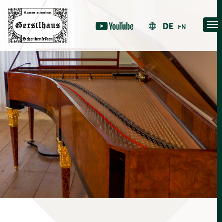
Skip
to
DE
EN
content