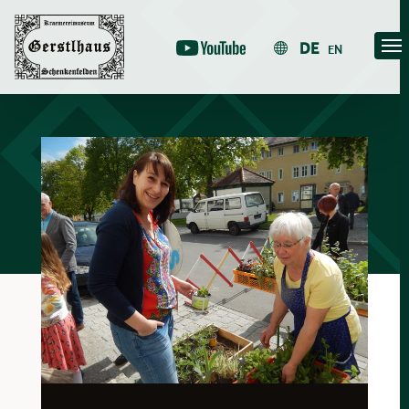
Skip
to
DE
EN
content