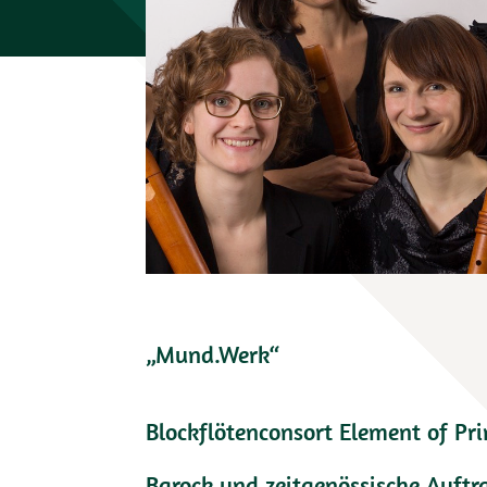
„Mund.Werk“
Blockflötenconsort Element of P
Barock und zeitgenössische Auft