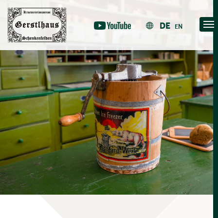
Skip
to
DE
EN
content