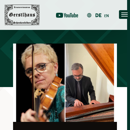
Skip
to
DE
EN
content