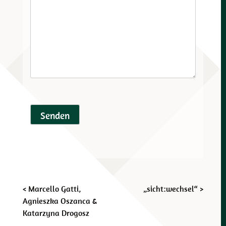
Beitragsnavigation
<
Marcello Gatti,
„sicht:wechsel“
>
Agnieszka Oszanca &
Katarzyna Drogosz