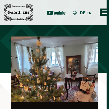
Skip
to
DE
EN
content