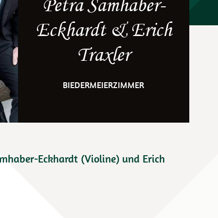
Petra Samhaber-
Eckhardt & Erich
Traxler
BIEDERMEIERZIMMER
haber-Eckhardt (Violine) und Erich