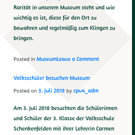
Rarität in unserem Museum steht und wie
wichtig es ist, diese für den Ort zu
bewahren und regelmäßig zum Klingen zu
bringen.
on
Museum
Leave a Comment
Posted in
Einer
Volksschüler besuchen Museum
der
Besten
3. Juli 2018
cpv4_adm
Posted on
by
im
Am 3. Juli 2018 besuchten die Schülerinnen
Gerstlhaus
und Schüler der 3. Klasse der Volksschule
zu
Schenkenfelden mit ihrer Lehrerin Carmen
Gast