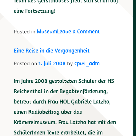
Team des Gerstlhauses freut sich schon auf
eine Fortsetzung!
on
Museum
Leave a Comment
Posted in
Volksschüler
Eine Reise in die Vergangenheit
besuchen
Museum
1. Juli 2008
cpv4_adm
Posted on
by
Im Jahre 2008 gestalteten Schüler der HS
Reichenthal in der Begabtenförderung,
betreut durch Frau HOL Gabriele Latzko,
einen Radiobeitrag über das
Krämereimuseum. Frau Latzko hat mit den
SchülerInnen Texte erarbeitet, die im