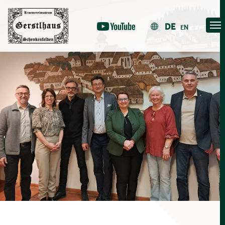
Skip
to
DE
EN
content